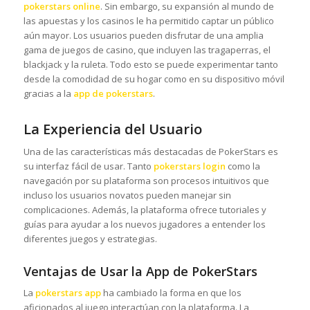
pokerstars online
. Sin embargo, su expansión al mundo de
las apuestas y los casinos le ha permitido captar un público
aún mayor. Los usuarios pueden disfrutar de una amplia
gama de juegos de casino, que incluyen las tragaperras, el
blackjack y la ruleta. Todo esto se puede experimentar tanto
desde la comodidad de su hogar como en su dispositivo móvil
gracias a la
app de pokerstars
.
La Experiencia del Usuario
Una de las características más destacadas de PokerStars es
su interfaz fácil de usar. Tanto
pokerstars login
como la
navegación por su plataforma son procesos intuitivos que
incluso los usuarios novatos pueden manejar sin
complicaciones. Además, la plataforma ofrece tutoriales y
guías para ayudar a los nuevos jugadores a entender los
diferentes juegos y estrategias.
Ventajas de Usar la App de PokerStars
La
pokerstars app
ha cambiado la forma en que los
aficionados al juego interactúan con la plataforma. La