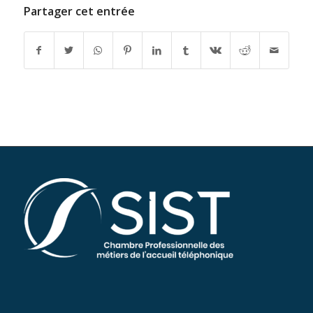
Partager cet entrée