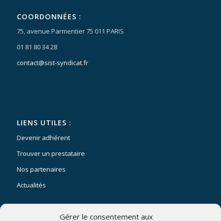
COORDONNÉES :
75, avenue Parmentier 75 011 PARIS
01 81 80 34 28
contact@sist-syndicat.fr
LIENS UTILES :
Devenir adhérent
Trouver un prestataire
Nos partenaires
Actualités
Gérer le consentement aux