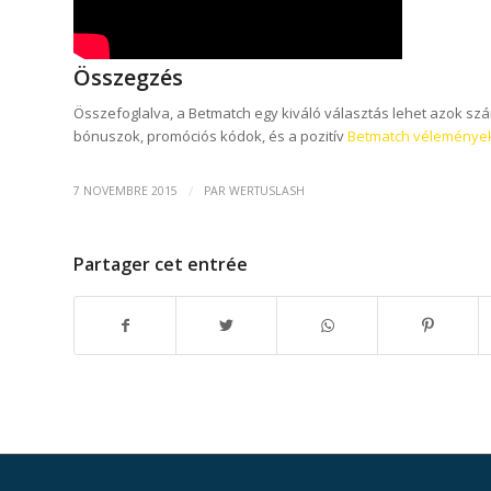
Összegzés
Összefoglalva, a Betmatch egy kiváló választás lehet azok szá
bónuszok, promóciós kódok, és a pozitív
Betmatch véleménye
/
7 NOVEMBRE 2015
PAR
WERTUSLASH
Partager cet entrée