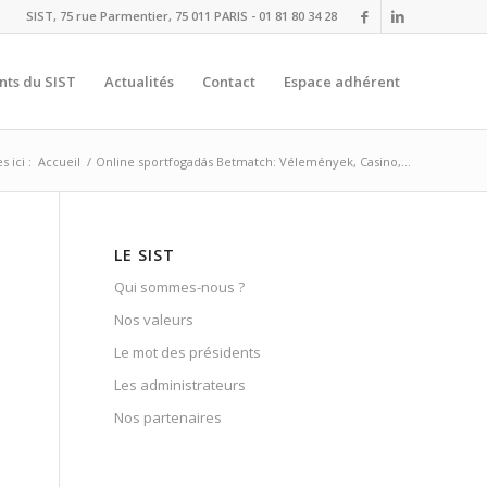
SIST, 75 rue Parmentier, 75 011 PARIS - 01 81 80 34 28
nts du SIST
Actualités
Contact
Espace adhérent
 ici :
Accueil
/
Online sportfogadás Betmatch: Vélemények, Casino,...
LE SIST
Qui sommes-nous ?
Nos valeurs
Le mot des présidents
Les administrateurs
Nos partenaires