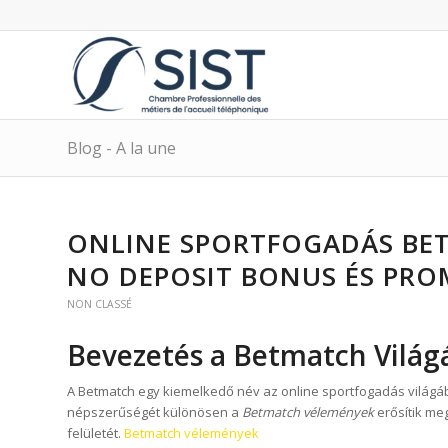
Blog - A la une
ONLINE SPORTFOGADÁS BET
NO DEPOSIT BONUS ÉS PR
NON CLASSÉ
Bevezetés a Betmatch Világ
A Betmatch egy kiemelkedő név az online sportfogadás világáb
népszerűségét különösen a
Betmatch vélemények
erősítik me
felületét.
Betmatch vélemények