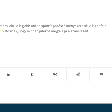
mára, akik a legjobb online sportfogadási élményt keresik. A különféle
k
biztosítják, hogy minden játékos megtalálja a számításait.