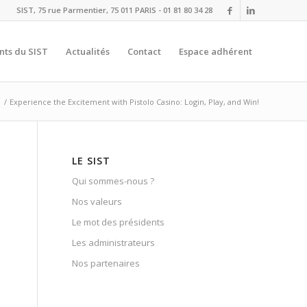
SIST, 75 rue Parmentier, 75 011 PARIS - 01 81 80 34 28
nts du SIST
Actualités
Contact
Espace adhérent
/
Experience the Excitement with Pistolo Casino: Login, Play, and Win!
LE SIST
Qui sommes-nous ?
Nos valeurs
Le mot des présidents
Les administrateurs
Nos partenaires