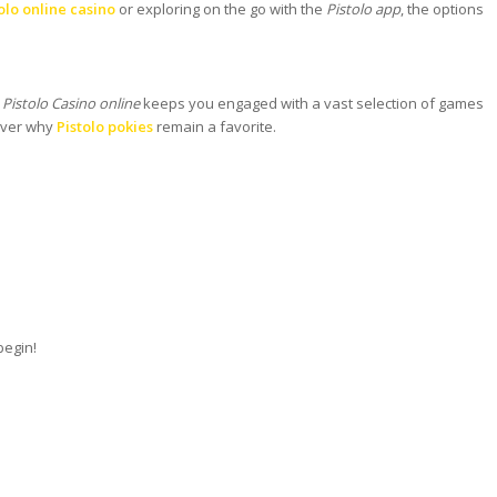
olo online casino
or exploring on the go with the
Pistolo app
, the options
s
Pistolo Casino online
keeps you engaged with a vast selection of games
cover why
Pistolo pokies
remain a favorite.
begin!