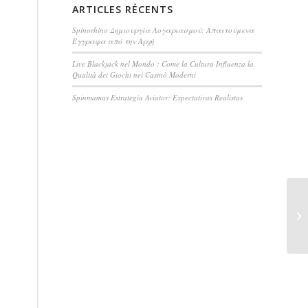
ARTICLES RÉCENTS
Spinorhino Δημιουργία Λογαριασμού: Απαιτούμενα
Έγγραφα από την Αρχή
.
Live Blackjack nel Mondo : Come la Cultura Influenza la
Qualità dei Giochi nei Casinò Moderni
Spinmamas Estrategia Aviator: Expectativas Realistas
Ka
pr