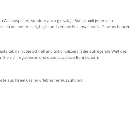
n Casinospielen, sondern auch großzüge Boni, damit jeder sein
ist ein besonderes Highlight und verspricht sensationelle Gewinnchancen
estaltet, damit Sie schnell und unkompliziert in die aufregende Welt des
Sie sich registrieren und dabei attraktive Boni sichern.
Beste aus Ihrem Casino-Erlebnis herauszuholen: