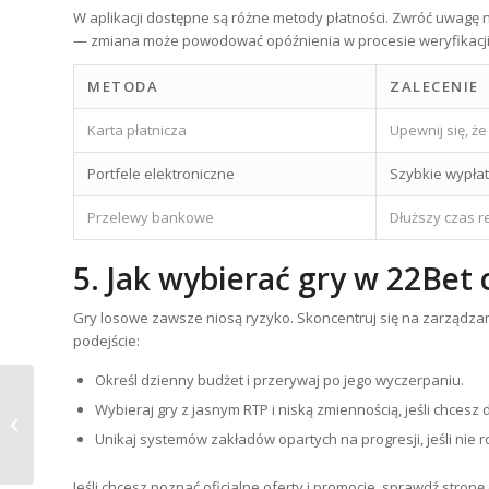
W aplikacji dostępne są różne metody płatności. Zwróć uwagę n
— zmiana może powodować opóźnienia w procesie weryfikacji
METODA
ZALECENIE
Karta płatnicza
Upewnij się, że
Portfele elektroniczne
Szybkie wypłat
Przelewy bankowe
Dłuższy czas re
5. Jak wybierać gry w 22Bet
Gry losowe zawsze niosą ryzyko. Skoncentruj się na zarządza
podejście:
Określ dzienny budżet i przerywaj po jego wyczerpaniu.
Discover Rooli Casino: Your Ultimate
Wybieraj gry z jasnym RTP i niską zmiennością, jeśli chcesz
Guide to Rooli Casino App, Login,
Unikaj systemów zakładów opartych na progresji, jeśli nie 
Bonus,...
Jeśli chcesz poznać oficjalne oferty i promocje, sprawdź stron