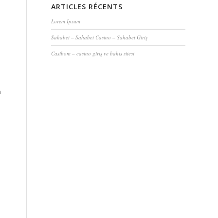
ARTICLES RÉCENTS
Lorem Ipsum
Sahabet – Sahabet Casino – Sahabet Giriş
Casibom – casino giriş ve bahis sitesi
n