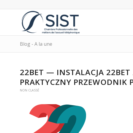
Blog - A la une
22BET — INSTALACJA 22BET 
PRAKTYCZNY PRZEWODNIK P
NON CLASSÉ