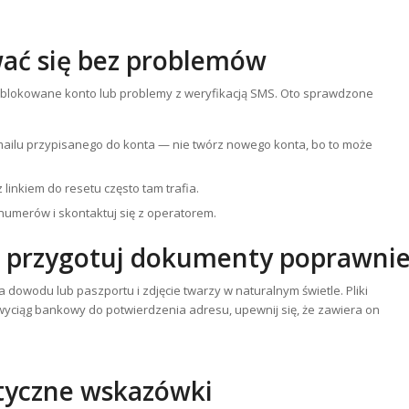
wać się bez problemów
ablokowane konto lub problemy z weryfikacją SMS. Oto sprawdzone
e‑mailu przypisanego do konta — nie twórz nowego konta, bo to może
inkiem do resetu często tam trafia.
 numerów i skontaktuj się z operatorem.
— przygotuj dokumenty poprawni
a dowodu lub paszportu i zdjęcie twarzy w naturalnym świetle. Pliki
z wyciąg bankowy do potwierdzenia adresu, upewnij się, że zawiera on
ktyczne wskazówki