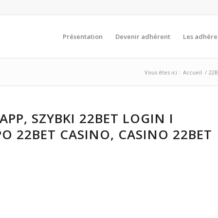
Présentation
Devenir adhérent
Les adhére
Vous êtes ici :
Accueil
/
22B
APP, SZYBKI 22BET LOGIN I
O 22BET CASINO, CASINO 22BET