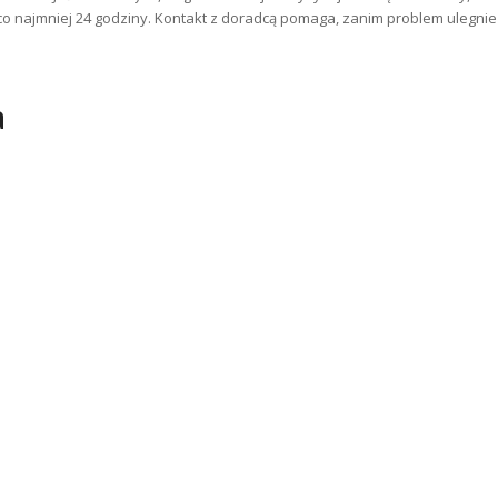
o najmniej 24 godziny. Kontakt z doradcą pomaga, zanim problem ulegnie
a