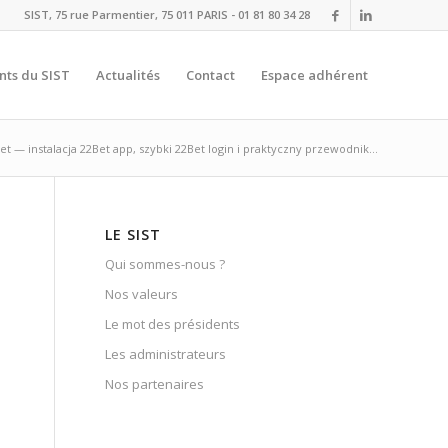
SIST, 75 rue Parmentier, 75 011 PARIS - 01 81 80 34 28
nts du SIST
Actualités
Contact
Espace adhérent
et — instalacja 22Bet app, szybki 22Bet login i praktyczny przewodnik...
LE SIST
Qui sommes-nous ?
Nos valeurs
Le mot des présidents
Les administrateurs
Nos partenaires