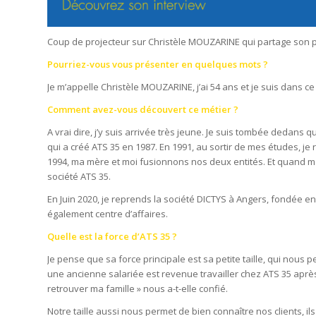
Coup de projecteur sur Christèle MOUZARINE qui partage son p
Pourriez-vous vous présenter en quelques mots ?
Je m’appelle Christèle MOUZARINE, j’ai 54 ans et je suis dans c
Comment avez-vous découvert ce métier ?
A vrai dire, j’y suis arrivée très jeune. Je suis tombée dedans
qui a créé ATS 35 en 1987. En 1991, au sortir de mes études, je
1994, ma mère et moi fusionnons nos deux entités. Et quand ma 
société ATS 35.
En Juin 2020, je reprends la société DICTYS à Angers, fondée e
également centre d’affaires.
Quelle est la force d’ATS 35 ?
Je pense que sa force principale est sa petite taille, qui nous 
une ancienne salariée est revenue travailler chez ATS 35 après 
retrouver ma famille » nous a-t-elle confié.
Notre taille aussi nous permet de bien connaître nos clients, 