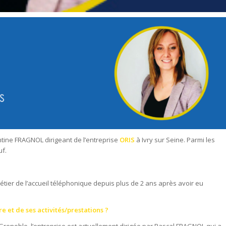
entine FRAGNOL dirigeant de l’entreprise
ORIS
à Ivry sur Seine. Parmi les
uf.
métier de l’accueil téléphonique depuis plus de 2 ans après avoir eu
e et de ses activités/prestations ?
 Grenoble, l’entreprise est actuellement dirigée par Pascal FRAGNOL qui a