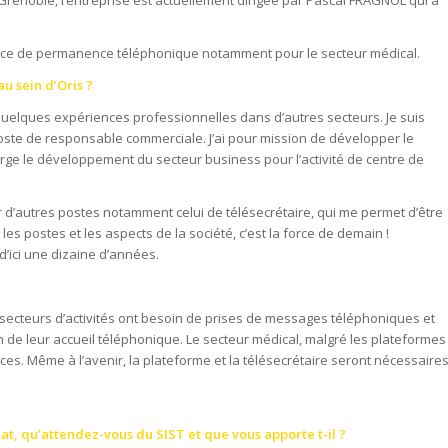
ervice de permanence téléphonique notamment pour le secteur médical.
u sein d’Oris ?
 quelques expériences professionnelles dans d’autres secteurs. Je suis
 poste de responsable commerciale. J’ai pour mission de développer le
charge le développement du secteur business pour l’activité de centre de
r d’autres postes notamment celui de télésecrétaire, qui me permet d’être
les postes et les aspects de la société, c’est la force de demain !
d’ici une dizaine d’années.
 secteurs d’activités ont besoin de prises de messages téléphoniques et
on de leur accueil téléphonique. Le secteur médical, malgré les plateformes
es. Même à l’avenir, la plateforme et la télésecrétaire seront nécessaire
at, qu’attendez-vous du SIST et que vous apporte t-il ?