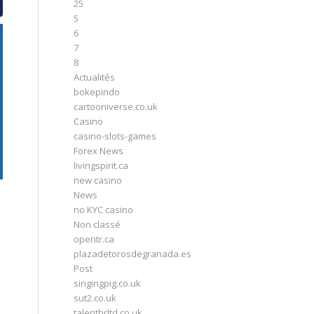
25
5
6
7
8
Actualités
bokepindo
cartooniverse.co.uk
Casino
casino-slots-games
Forex News
livingspirit.ca
new casino
News
no KYC casino
Non classé
opentr.ca
plazadetorosdegranada.es
Post
singingpig.co.uk
sut2.co.uk
talenthrltd.co.uk