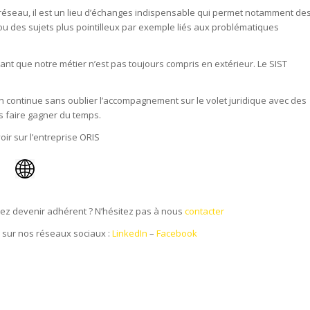
e réseau, il est un lieu d’échanges indispensable qui permet notamment de
ou des sujets plus pointilleux par exemple liés aux problématiques
tant que notre métier n’est pas toujours compris en extérieur. Le SIST
en continue sans oublier l’accompagnement sur le volet juridique avec des
s faire gagner du temps.
ir sur l’entreprise ORIS
z devenir adhérent ? N’hésitez pas à nous
contacter
T sur nos réseaux sociaux :
LinkedIn
–
Facebook