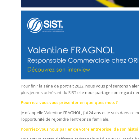
Pour finir la série de portrait 2022, nous vous présentons Val
plus jeunes adhérant du SIST elle nous partage son regard ne
Pourriez-vous vous présenter en quelques mots ?
Je m’appelle Valentine FRAGNOL, j’ai 24 ans et je suis dans ce 
l’opportunité de rejoindre l’entreprise familiale.
Pourriez-vous nous parler de votre entreprise, de son histoir
Oris est un centre d’affaires et d’appels créé en 1992. Basée à